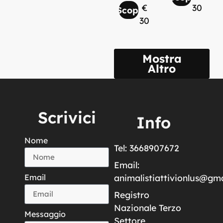
€
30
Scopri
30
Mostra
Altro
Scrivici
Info
Nome
Tel: 3668907672
Email:
Email
animalistiattivionlus@gm
Registro
Nazionale Terzo
Messaggio
Settore