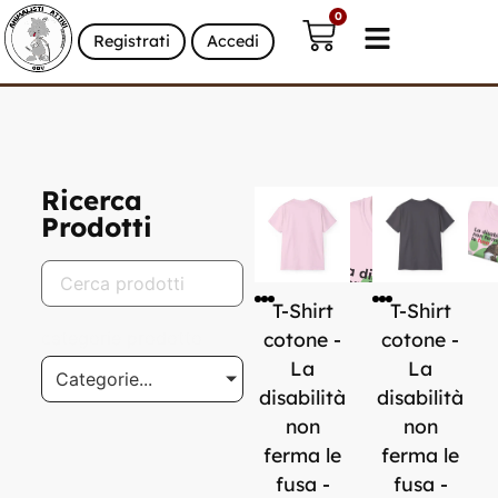
0
Registrati
Accedi
Ricerca
Prodotti
T-Shirt
T-Shirt
categorie prodotto
cotone -
cotone -
La
La
Categorie...
disabilità
disabilità
non
non
ferma le
ferma le
fusa -
fusa -